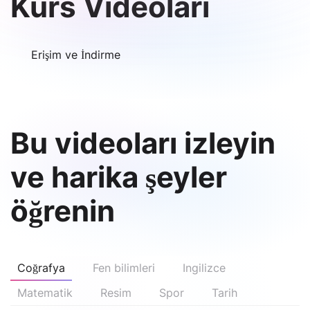
Kurs Videoları
Erişim ve İndirme
Bu videoları izleyin
ve harika şeyler
öğrenin
Coğrafya
Fen bilimleri
Ingilizce
Matematik
Resim
Spor
Tarih