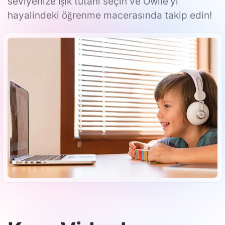
seviyenize ışık tutanı seçin ve Owlie’yi
hayalindeki öğrenme macerasında takip edin!