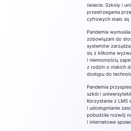
świecie. Szkoły i u
przestrzegania prz
cyfrowych stało się
Pandemia wymusiła 
zobowiązani do sto
systemów zarządzan
się z kilkoma wyzw
i niemożnością zap
z rodzin o niskich 
dostępu do technolog
Pandemia przyspies
szkół i uniwersytet
Korzystanie z LMS s
i udostępnianie za
pobudziła rozwój n
i internetowe społe