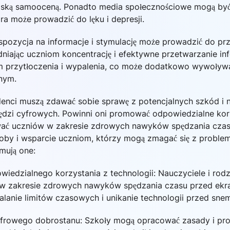
niską samooceną. Ponadto media społecznościowe mogą by
a może prowadzić do lęku i depresji.
kspozycja na informacje i stymulację może prowadzić do prz
niając uczniom koncentrację i efektywne przetwarzanie inf
 przytłoczenia i wypalenia, co może dodatkowo wywoływ
nym.
denci muszą zdawać sobie sprawę z potencjalnych szkód i 
ędzi cyfrowych. Powinni oni promować odpowiedzialne kor
wać uczniów w zakresie zdrowych nawyków spędzania cza
oby i wsparcie uczniom, którzy mogą zmagać się z proble
mują one:
iedzialnego korzystania z technologii: Nauczyciele i rod
 zakresie zdrowych nawyków spędzania czasu przed ekra
talanie limitów czasowych i unikanie technologii przed sne
yfrowego dobrostanu: Szkoły mogą opracować zasady i pr