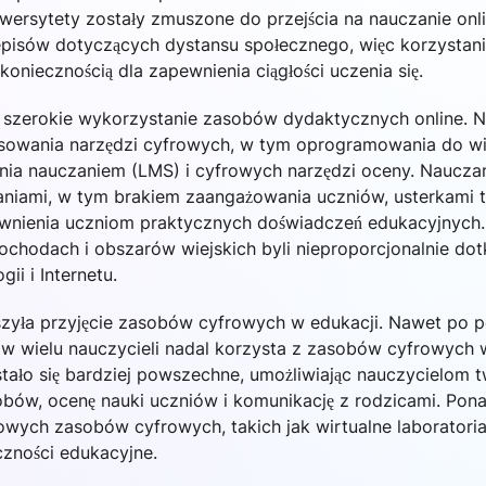
niwersytety zostały zmuszone do przejścia na nauczanie onl
episów dotyczących dystansu społecznego, więc korzystan
 koniecznością dla zapewnienia ciągłości uczenia się.
szerokie wykorzystanie zasobów dydaktycznych online. Na
sowania narzędzi cyfrowych, w tym oprogramowania do wi
ia nauczaniem (LMS) i cyfrowych narzędzi oceny. Nauczani
aniami, w tym brakiem zaangażowania uczniów, usterkami 
ewnienia uczniom praktycznych doświadczeń edukacyjnych
dochodach i obszarów wiejskich byli nieproporcjonalnie dot
ii i Internetu.
zyła przyjęcie zasobów cyfrowych w edukacji. Nawet po
ów wielu nauczycieli nadal korzysta z zasobów cyfrowych 
tało się bardziej powszechne, umożliwiając nauczycielom 
sobów, ocenę nauki uczniów i komunikację z rodzicami. Po
owych zasobów cyfrowych, takich jak wirtualne laboratoria
czności edukacyjne.