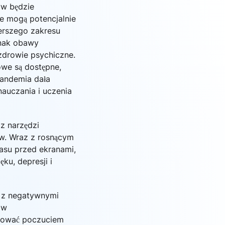
yw będzie
 mogą potencjalnie
erszego zakresu
dnak obawy
 zdrowie psychiczne.
owe są dostępne,
pandemia dała
auczania i uczenia
 z narzędzi
w. Wraz z rosnącym
asu przed ekranami,
u, depresji i
e z negatywnymi
ów
kować poczuciem