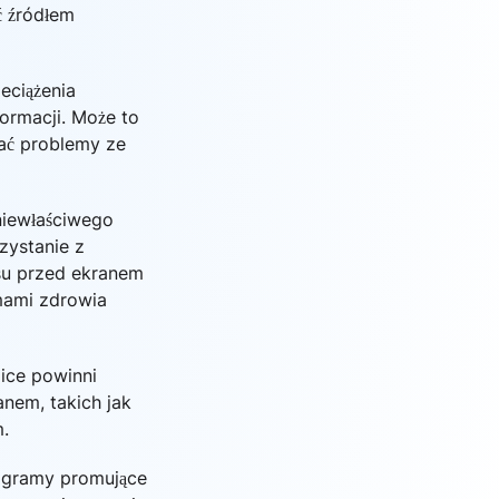
ć źródłem
eciążenia
ormacji. Może to
ać problemy ze
niewłaściwego
zystanie z
su przed ekranem
mami zdrowia
zice powinni
nem, takich jak
m.
ogramy promujące