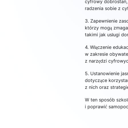
cyfrowy dobrostan, 
radzenia sobie z c
3. Zapewnienie zas
którzy mogą zmagać
takimi jak usługi d
4. Włączenie eduka
w zakresie obywate
z narzędzi cyfrowy
5. Ustanowienie ja
dotyczące korzysta
z nich oraz strateg
W ten sposób szkoł
i poprawić samopocz