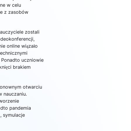
ine w celu
ie z zasobów
uczyciele zostali
deokonferencji,
e online wiązało
technicznymi
. Ponadto uczniowie
knięci brakiem
 ponownym otwarciu
w nauczaniu.
tworzenie
nadto pandemia
, symulacje