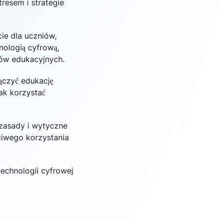
tresem i strategie
ie dla uczniów,
ologią cyfrową,
łów edukacyjnych.
ączyć edukację
ak korzystać
 zasady i wytyczne
ciwego korzystania
echnologii cyfrowej