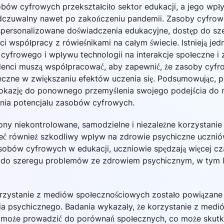
bów cyfrowych przekształciło sektor edukacji, a jego wpł
czuwalny nawet po zakończeniu pandemii. Zasoby cyfrowe
personalizowane doświadczenia edukacyjne, dostęp do sz
i współpracy z rówieśnikami na całym świecie. Istnieją je
cyfrowego i wpływu technologii na interakcje społeczne i
denci muszą współpracować, aby zapewnić, że zasoby cyfr
teczne w zwiększaniu efektów uczenia się. Podsumowując, 
 okazję do ponownego przemyślenia swojego podejścia do n
ania potencjału zasobów cyfrowych.
rony niekontrolowane, samodzielne i niezależne korzystanie
ć również szkodliwy wpływ na zdrowie psychiczne ucznió
obów cyfrowych w edukacji, uczniowie spędzają więcej cz
do szeregu problemów ze zdrowiem psychicznym, w tym lęk
rzystanie z mediów społecznościowych zostało powiązan
ia psychicznego. Badania wykazały, że korzystanie z medi
 może prowadzić do porównań społecznych, co może skut