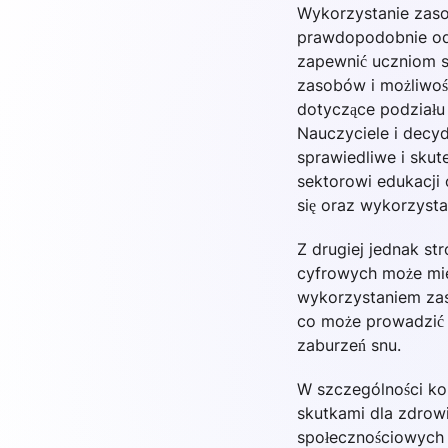
Wykorzystanie zaso
prawdopodobnie od
zapewnić uczniom s
zasobów i możliwośc
dotyczące podziału 
Nauczyciele i decy
sprawiedliwe i sku
sektorowi edukacji
się oraz wykorzyst
Z drugiej jednak st
cyfrowych może mie
wykorzystaniem zas
co może prowadzić 
zaburzeń snu.
W szczególności ko
skutkami dla zdrow
społecznościowych