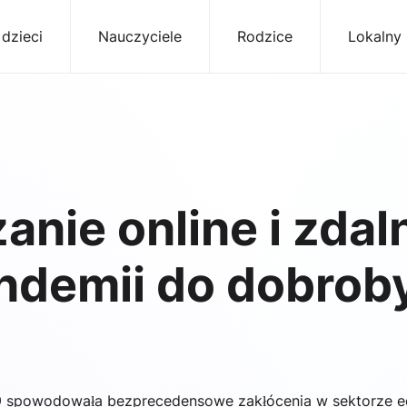
 dzieci
Nauczyciele
Rodzice
Lokalny
anie online i zdal
ndemii do dobrob
 spowodowała bezprecedensowe zakłócenia w sektorze ed