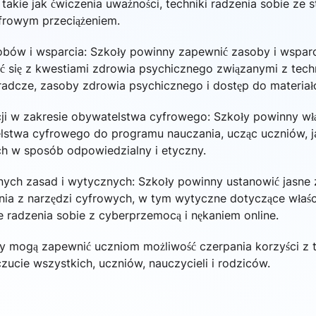
takie jak ćwiczenia uważności, techniki radzenia sobie ze s
yfrowym przeciążeniem.
obów i wsparcia: Szkoły powinny zapewnić zasoby i wsparc
 się z kwestiami zdrowia psychicznego związanymi z techn
oradcze, zasoby zdrowia psychicznego i dostęp do materia
cji w zakresie obywatelstwa cyfrowego: Szkoły powinny wł
lstwa cyfrowego do programu nauczania, ucząc uczniów, j
ch w sposób odpowiedzialny i etyczny.
snych zasad i wytycznych: Szkoły powinny ustanowić jasne
nia z narzędzi cyfrowych, w tym wytyczne dotyczące właś
ie radzenia sobie z cyberprzemocą i nękaniem online.
y mogą zapewnić uczniom możliwość czerpania korzyści z t
ucie wszystkich, uczniów, nauczycieli i rodziców.