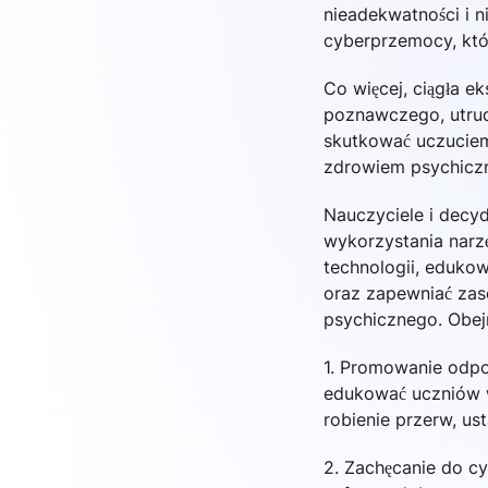
nieadekwatności i 
cyberprzemocy, któr
Co więcej, ciągła e
poznawczego, utrud
skutkować uczuciem
zdrowiem psychicz
Nauczyciele i decy
wykorzystania narz
technologii, eduko
oraz zapewniać zas
psychicznego. Obej
1. Promowanie odpow
edukować uczniów w
robienie przerw, us
2. Zachęcanie do c