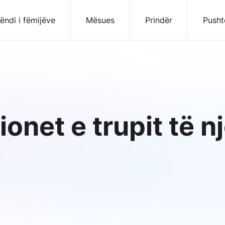
ëndi i fëmijëve
Mësues
Prindër
Pusht
onet e trupit të nj