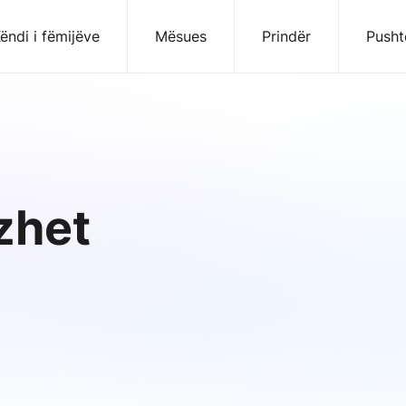
ëndi i fëmijëve
Mësues
Prindër
Pusht
zhet