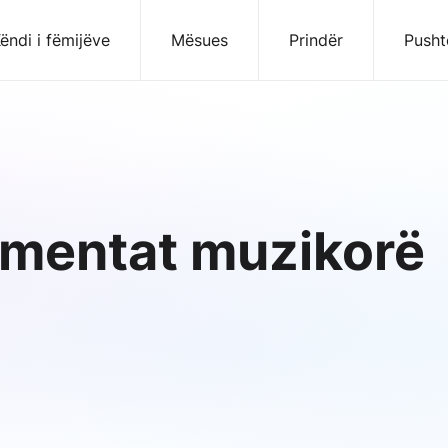
ëndi i fëmijëve
Mësues
Prindër
Pusht
umentat muzikorë